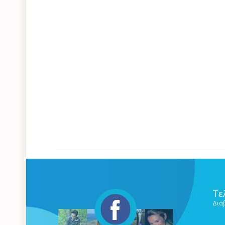
Τε
Δια