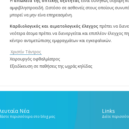
Η
απώλεια της οπτικής οξύτητας
είναι συνήθως σοβαρή και
αμφιβληστροειδή. Ωστόσο σε ασθενείς στους οποίους συνυπάρ
μπορεί να μην είνα επηρεασμένη.
Καρδιολογικός και αιματολογικός έλεγχος
πρέπει να διενε
νεότερα άτομα πρέπει να διενεργείται και επιπλέον έλεγχος π
κέντρο αντιμετώπισης εμφραγμάτων και εγκεφαλικών.
Χριστίν Τάντρος
Χειρουργός οφθαλμίατρος
Εξειδίκευση σε παθήσεις της ωχράς κηλίδας
λευταία Νέα
Links
βάστε περισσότερα στο blog μας
Δείτε περισσότε