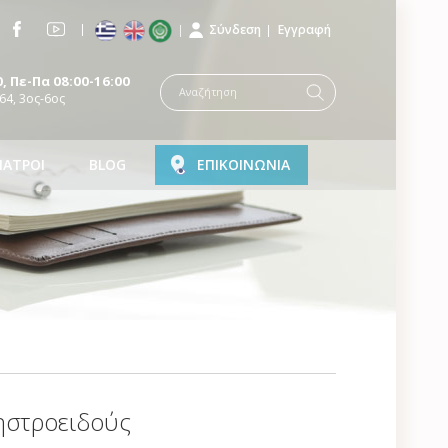
Σύνδεση
Εγγραφή
, Πε-Πα 08:00-16:00
64, 3ος-6ος
ΙΑΤΡΟΙ
BLOG
ΕΠΙΚΟΙΝΩΝΙΑ
ηστροειδούς