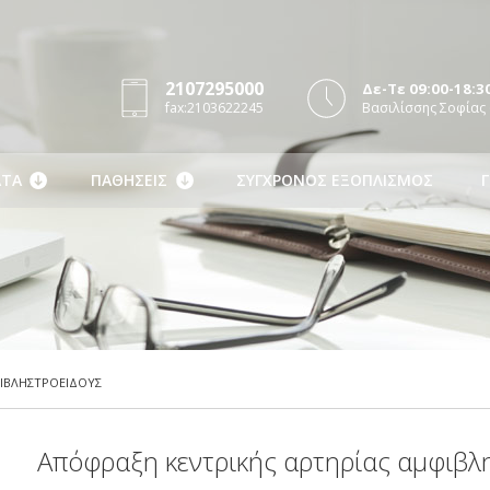
2107295000
Δε-Τε 09:00-18:30
fax:2103622245
Βασιλίσσης Σοφίας 
ΤΑ
ΠΑΘΗΣΕΙΣ
ΣΥΓΧΡΟΝΟΣ ΕΞΟΠΛΙΣΜΟΣ
Γ
ΙΒΛΗΣΤΡΟΕΙΔΟΥΣ
Απόφραξη κεντρικής αρτηρίας αμφιβλ