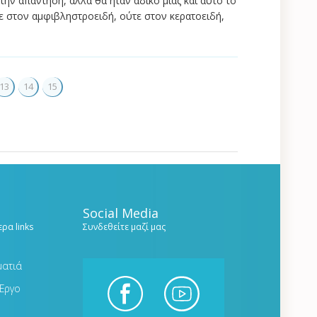
την απάντηση, αλλά θα ήταν άδικο μιας και αυτό το
ε στον αμφιβληστροειδή, ούτε στον κερατοειδή,
13
14
15
Social Media
ρα links
Συνδεθείτε μαζί μας
ματιά
Έργο