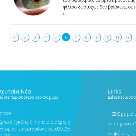
του οφθαλμού, να βρείτε μόνοι σας 
φίλτρο δυστυχώς δεν βρίσκεται ούτ
ο...
1
2
3
4
5
6
7
8
9
10
11
12
λευταία Νέα
Links
βάστε περισσότερα στο blog μας
Δείτε περισσότε
7.2026
Η EDC με μια 
Χρόνια Eye Day Clinic: Μια διαδρομή
Επιστημονικό 
νοτομίας, εμπιστοσύνης και εξέλιξης
Συμβάσεις
2.2025