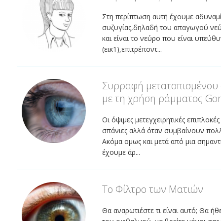
Στη περίπτωση αυτή έχουμε αδυναμί
συζυγίας,δηλαδή του απαγωγού νεύ
και είναι το νεύρο που είναι υπεύθ
(εικ1),επιτρέποντ...
Συρραφή μετατοπισμένου
με τη χρήση ράμματος Gor
Οι όψιμες μετεγχειρητικές επιπλοκές
σπάνιες αλλά όταν συμβαίνουν πολλ
Ακόμα ομως και μετά από μια σημαν
έχουμε άρ...
Το Φίλτρο των Ματιών
Θα αναρωτιέστε τι είναι αυτό; Θα ή