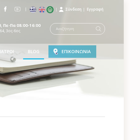
Σύνδεση
Εγγραφή
, Πε-Πα 08:00-16:00
64, 3ος-6ος
ΙΑΤΡΟΙ
BLOG
ΕΠΙΚΟΙΝΩΝΙΑ