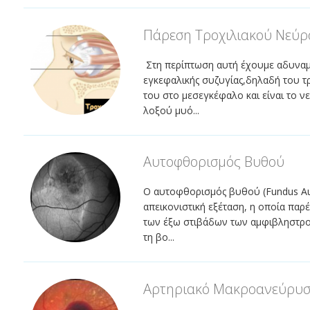
Πάρεση Τροχιλιακού Νεύρ
Στη περίπτωση αυτή έχουμε αδυναμί
εγκεφαλικής συζυγίας,δηλαδή του τ
του στο μεσεγκέφαλο και είναι το 
λοξού μυό...
Αυτοφθορισμός Βυθού
Ο αυτοφθορισμός βυθού (Fundus Auto
απεικονιστική εξέταση, η οποία παρ
των έξω στιβάδων των αμφιβληστροε
τη βο...
Αρτηριακό Μακροανεύρυ