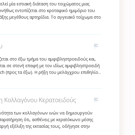
εί μία εστιακή διάταση του τοιχώματος μιας
υνήθως εντοπίζεται στο κροταφικό ημιμόριο του
άξης μεγέθους αρτηρίδια. Το αγγειακό τοίχωμα στο
υ
ίζεται στο έξω τμήμα του αμφιβληστροειδούς και,
ται σε στενή επαφή με τον ιδίως αμφιβληστροειδή
ch (προς τα έξω). Η ρήξη του μελάγχρου επιθηλίο...
η Kολλαγόνου Kερατοειδούς
ανότητα των κολλαγόνων ινών να δημιουργούν
παρατήρηση ότι, ασθένεις με κερατόκωνο μέσης
 αργή εξέλιξη της εκτασίας τους, οδήγησε στην