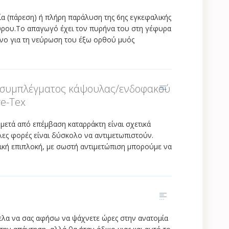
α (πάρεση) ή πλήρη παράλυση της 6ης εγκεφαλικής
ρου.Το απαγωγό έχει τον πυρήνα του στη γέφυρα
υνο για τη νεύρωση του έξω ορθού μυός
 συμπλέγματος κάψουλας/ενδοφακού
e-Tex
 μετά από επέμβαση καταρράκτη είναι σχετικά
ες φορές είναι δύσκολο να αντιμετωπιστούν.
τική επιπλοκή, με σωστή αντιμετώπιση μπορούμε να
θελα να σας αφήσω να ψάχνετε ώρες στην ανατομία