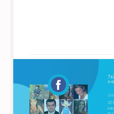
Τε
Δια
23.0
20 
και
05.1