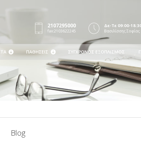
2107295000
Δε-Τε 09:00-18:30
fax:2103622245
Βασιλίσσης Σοφίας 
ΤΑ
ΠΑΘΗΣΕΙΣ
ΣΥΓΧΡΟΝΟΣ ΕΞΟΠΛΙΣΜΟΣ
Γ
Blog