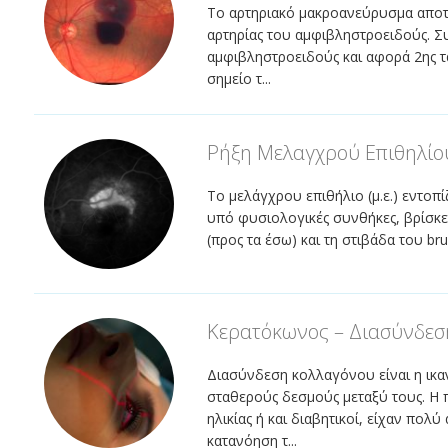
Το αρτηριακό μακροανεύρυσμα αποτελ
αρτηρίας του αμφιβληστροειδούς. Σ
αμφιβληστροειδούς και αφορά 2ης τ
σημείο τ...
Ρήξη Μελαγχρού Επιθηλίο
Το μελάγχρου επιθήλιο (μ.ε.) εντοπ
υπό φυσιολογικές συνθήκες, βρίσκε
(προς τα έσω) και τη στιβάδα του bru
Κερατόκωνος – Διασύνδεσ
Διασύνδεση κολλαγόνου είναι η ικ
σταθερούς δεσμούς μεταξύ τους. Η 
ηλικίας ή και διαβητικοί, είχαν πολύ
κατανόηση τ...