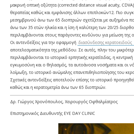
μακρινή οπτική οξύτητα (corrected distance visual acuity, CDV
θεραπείας καθώς και εμφάνισης άλλων επιπλοκών12. Πιο συγκε
μεσημβρινού άνω των 65 διοπτριών σχετίζεται με αυξημένα πο
άνω των 35 ετών ηλικία και η ίση ή καλύτερη των 20/25 διορθ
περιλαμβάνονται στους παράγοντες κινδύνου για μείωση της οπ
Οι αντενδείξεις για την εφαρμογή
διασύνδεσης κερατοειδούς
αποτελεσματικότητα της μεθόδου. Σε αυτές, πλην του μικρότε
περιλαμβάνονται το ιστορικό ερπητικής κερατίτιδας, η κεντρικ
εγκυμοσύνη και ο θηλασμός, τα αυτοάνοσα νοσήματα και οι ν
λοίμωξη, το ιστορικό ανώμαλης επανεπιθηλιοποίησης του κερα
Σχετικές αντενδείξεις αποτελούν επίσης το ιστορικό προηγηθε
καθώς και η κερατομετρία άνω των 65 διοπτριών.
Δρ. Γιώργος Χρονόπουλος, Χειρουργός Οφθαλμίατρος
Επιστημονικός Διευθυντής EYE DAY CLINIC