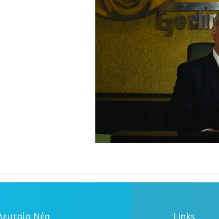
λευταία Νέα
Links