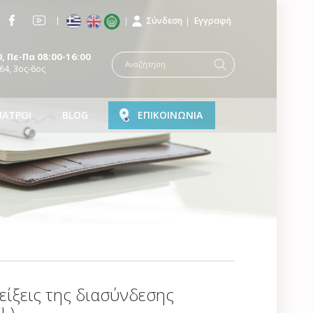
Σύνδεση
Εγγραφή
, Πε-Πα 08:00-16:00
64, 3ος-6ος
ΙΑΤΡΟΙ
BLOG
ΕΠΙΚΟΙΝΩΝΙΑ
δείξεις της διασύνδεσης
L)