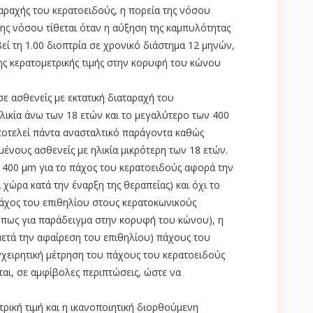
ταραχής του κερατοειδούς, η πορεία της νόσου
της νόσου τίθεται όταν η αύξηση της καμπυλότητας
εί τη 1.00 διοπτρία σε χρονικό διάστημα 12 μηνών,
ης κερατομετρικής τιμής στην κορυφή του κώνου
ε ασθενείς με εκτατική διαταραχή του
λικία άνω των 18 ετών και το μεγαλύτερο των 400
ποτελεί πάντα ανασταλτικό παράγοντα καθώς
μένους ασθενείς με ηλικία μικρότερη των 18 ετών.
 400 μm για το πάχος του κερατοειδούς αφορά την
χώρα κατά την έναρξη της θεραπείας) και όχι το
πάχος του επιθηλίου στους κερατοκωνικούς
 όπως για παράδειγμα στην κορυφή του κώνου), η
ετά την αφαίρεση του επιθηλίου) πάχους του
εγχειρητική μέτρηση του πάχους του κερατοειδούς
ται, σε αμφίβολες περιπτώσεις, ώστε να
τρική τιμή και η ικανοποιητική διορθούμενη