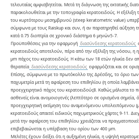
τελευταίας αμφισβητείται. Μετά τη διάγνωση της εκτατικής δια
παρακολουθείται με την τοπογραφία κερατοειδούς. Η εξέλιξη 
του κυρτότερου μεσημβρινού (steep keratometric value) υπερβ
σύμφωνα με τους Raiskup και συν, ή αν παρατηρηθεί αύξηση τ
κατά 0.75 διοπτρία σε χρονικό διάστημα 6 μηνών5-7.
Προϋποθέσεις για την εφαρμογή
διασύνδεσης κερατοειδούς
σ
κερατοειδούς αποτελούν, πέρα από την εξέλιξη της νόσου, η η
μm πάχος του κερατοειδούς. Η κάτω των 18 ετών ηλικία δεν α
θεραπεία
διασύνδεσης κερατοειδούς
εφαρμόζεται και σε ορισ
Επίσης, σύμφωνα με το πρωτόκολλο της Δρέσδης, το όριο των
παχυμετρία μετά τη αφαίρεση του επιθηλίου (η οποία λαμβάνει 
προεγχειρητικό πάχος του κερατοειδούς8. Καθώς μάλιστα το 
ασθενείς είναι ανομοιογενές (λεπτότερο σε ορισμένα σημεία,
προεγχειρητική εκτίμηση του αναμενόμενου υπολειπόμενου (μ
κερατοειδούς απαιτεί ειδικούς παχυμετρικούς χάρτες 9-11. Δι
μετά την αφαίρεση του επιθηλίου χρειάζεται να πραγματοποιεί
επιβεβαιώνεται η υπέρβαση του ορίου των 400 μm.
Μελέτες έχουν δείξει ότι η αυξημένη ηλικία, η υψηλή κερατομε