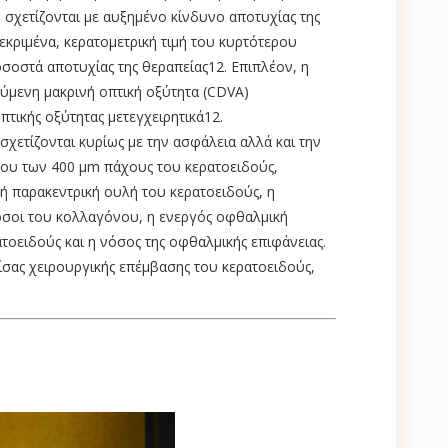
A) σχετίζονται με αυξημένο κίνδυνο αποτυχίας της
κριμένα, κερατομετρική τιμή του κυρτότερου
σοστά αποτυχίας της θεραπείας12. Επιπλέον, η
ούμενη μακρινή οπτική οξύτητα (CDVA)
τικής οξύτητας μετεγχειρητικά12.
σχετίζονται κυρίως με την ασφάλεια αλλά και την
ρου των 400 μm πάχους του κερατοειδούς,
ή ή παρακεντρική ουλή του κερατοειδούς, η
όσοι του κολλαγόνου, η ενεργός οφθαλμική
τοειδούς και η νόσος της οφθαλμικής επιφάνειας.
ίσας χειρουργικής επέμβασης του κερατοειδούς,