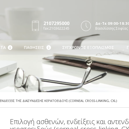
2107295000
Δε-Τε 09:00-18:30
fax:2103622245
Βασιλίσσης Σοφίας 
ΤΑ
ΠΑΘΗΣΕΙΣ
ΣΥΓΧΡΟΝΟΣ ΕΞΟΠΛΙΣΜΟΣ
Γ
ΕΝΔΕΙΞΕΙΣ ΤΗΣ ΔΙΑΣΥΝΔΕΣΗΣ ΚΕΡΑΤΟΕΙΔΟΥΣ (CORNEAL CROSS-LINKING, CXL)
Επιλογή ασθενών, ενδείξεις και αντεν
κερατοειδούς (corneal cross-linking, CX