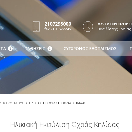
2107295000
Δε-Τε 09:00-18:30
fax:2103622245
Βασιλίσσης Σοφίας 
ΤΑ
ΠΑΘΗΣΕΙΣ
ΣΥΓΧΡΟΝΟΣ ΕΞΟΠΛΙΣΜΟΣ
Γ
ΒΛΗΣΤΡΟΕΙΔΟΥΣ
/
ΗΛΙΚΙΑΚΗ EΚΦΥΛΙΣΗ ΩΧΡΑΣ ΚΗΛΙΔΑΣ
Ηλικιακή Eκφύλιση Ωχράς Κηλίδας