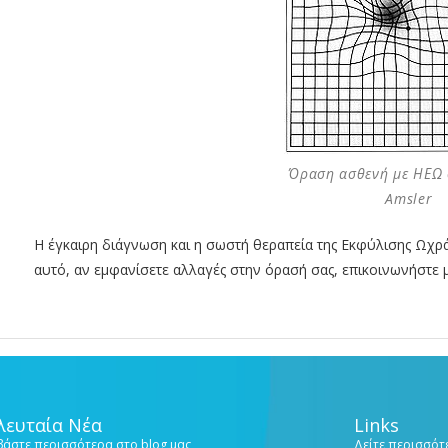
Όραση ασθενή με ΗΕΩ 
Amsler
Η έγκαιρη διάγνωση και η σωστή θεραπεία της Εκφύλισης Ωχράς
αυτό, αν εμφανίσετε αλλαγές στην όρασή σας, επικοινωνήστε μ
λευταία Νέα
Links
βάστε περισσότερα στο blog μας
Δείτε περισσότε