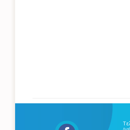
Τε
Δια