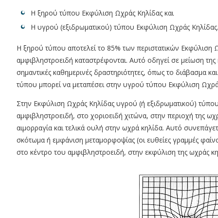
Η ξηρού τύπου Εκφύλιση Ωχράς Κηλίδας και
Η υγρού (εξιδρωματικού) τύπου Εκφύλιση Ωχράς Κηλίδας
Η ξηρού τύπου αποτελεί το 85% των περιστατικών Εκφύλιση 
αμφιβληστροειδή καταστρέφονται. Αυτό οδηγεί σε μείωση της 
σημαντικές καθημερινές δραστηριότητες, όπως το διάβασμα κα
τύπου μπορεί να μεταπέσει στην υγρού τύπου Εκφύλιση Ωχρά
Στην Εκφύλιση Ωχράς Κηλίδας υγρού (ή εξιδρωματικού) τύπο
αμφιβληστροειδή, στο χοριοειδή χιτώνα, στην περιοχή της ωχ
αιμορραγία και τελικά ουλή στην ωχρά κηλίδα. Αυτό συνεπάγετ
σκότωμα ή εμφάνιση μεταμορφοψίας (οι ευθείες γραμμές φαίνον
στο κέντρο του αμφιβληστροειδή, στην εκφύλιση της ωχράς κη