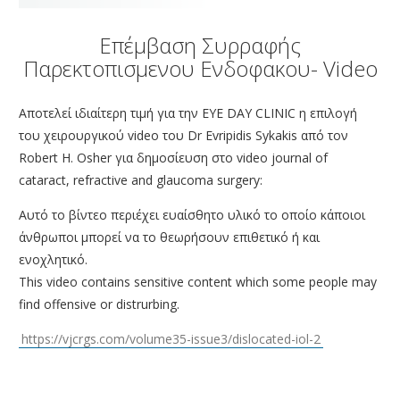
ΑΜΦΙΒΛΗΣΤΡΟΕΙΔΟΥΣ
Επέμβαση Συρραφής
ΤΜΗΜΑ ΚΕΡΑΤΟΕΙΔΟΥΣ & ΜΕΤΑΜΟΣΧΕΥΣΕΩΝ
Παρεκτοπισμενου Ενδοφακου- Video
ΤΜΗΜΑ ΦΛΕΓΜΟΝΩΝ – ΡΑΓΟΕΙΔΙΤΙΔΑΣ
ΤΜΗΜΑ ΟΦΘΑΛΜΟΛΟΓΙΚΟΥ CHECK UP
Αποτελεί ιδιαίτερη τιμή για την EYE DAY CLINIC η επιλογή
του χειρουργικού video του Dr Evripidis Sykakis από τον
ΤΜΗΜΑ ΕΚΠΑΙΔΕΥΣΗΣ & ΕΡΕΥΝΑΣ
Robert H. Osher για δημοσίευση στο video journal of
ΠΑΘΗΣΕΙΣ
cataract, refractive and glaucoma surgery:
ΣΥΓΧΡΟΝΟΣ ΕΞΟΠΛΙΣΜΟΣ
Αυτό το βίντεο περιέχει ευαίσθητο υλικό το οποίο κάποιοι
άνθρωποι μπορεί να το θεωρήσουν επιθετικό ή και
ΓΙΑΤΡΟΙ
ενοχλητικό.
BLOG
This video contains sensitive content which some people may
find offensive or distrurbing.
ΕΠΙΚΟΙΝΩΝΙΑ
https://vjcrgs.com/volume35-issue3/dislocated-iol-2