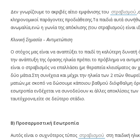
Δεν γνωρίζουμε το ακριβές αίτιο εμφάνισης του
στραβισμού
,
κληρονομικοί παράγοντες προδιάθεσης.Τα παιδιά αυτά συνήθω
ανωμαλία,ενώ η γωνία της απόκλισης (του στραβισμού) είναι ιδ
Κλινική Σημασία – Αντιμετώπιση
Ο στόχος μας είναι να αναπτύξει το παιδί τη καλύτερη δυνατή 
την ανάπτυξη της όρασης ηλικία πρέπει το πρόβλημα να αντι
είναι ο στραβισμός να επαλλάσει (με θεραπεία κλεισίματος αν χ
δύο μάτια.Στη συνέχεια και μέχρι την ηλικία των 2 ετών θεωρε
ματιών,με σκοπό να δώσουμε κάποιου βαθμού διόφθαλμη όρασ
εσωτροπία ενδέχεται να συνοδεύουν κι άλλες αποκλίσεις των
ταυτόχρονα,είτε σε δεύτερο στάδιο.
Β) Προσαρμοστική Εσωτροπία
Αυτός είναι ο συχνότερος τύπος
στραβισμού
στη παιδική ηλικ