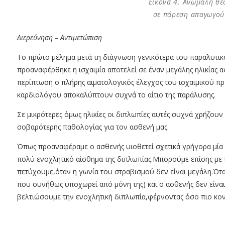
Εικόνα 4. Ανώμαλη θέ
σε πάρεση απαγωγού
Διερεύνηση – Αντιμετώπιση
Το πρώτο μέλημα μετά τη διάγνωση γενικότερα του παραλυτι
προαναφέρθηκε η ισχαιμία αποτελεί σε έναν μεγάλης ηλικίας α
περίπτωση ο πλήρης αιματολογικός έλεγχος του ισχαιμικού πρ
καρδιολόγου αποκαλύπτουν συχνά το αίτιο της παράλυσης.
Σε μικρότερες όμως ηλικίες οι διπλωπίες αυτές συχνά χρήζου
σοβαρότερης παθολογίας για τον ασθενή μας.
Όπως προαναφέραμε ο ασθενής υιοθετεί σχετικά γρήγορα μία 
πολύ ενοχλητικό αίσθημα της διπλωπίας.Μπορούμε επίσης με 
πετύχουμε,όταν η γωνία του στραβισμού δεν είναι μεγάλη.Ότα
που συνήθως υποχωρεί από μόνη της) και ο ασθενής δεν είνα
βελτιώσουμε την ενοχλητική διπλωπία,φέρνοντας όσο πιο κοντ