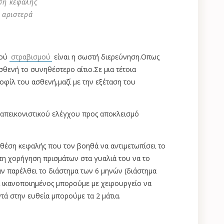
ση κεφαλής
 αριστερά
κού
στραβισμού
είναι η σωστή διερεύνηση.Οπως
σθενή το συνηθέστερο αίτιο.Σε μια τέτοια
οφίλ του ασθενή,μαζί με την εξέταση του
ν απεικονιστικού ελέγχου προς αποκλεισμό
θέση κεφαλής που τον βοηθά να αντιμετωπίσει το
τη χορήγηση πρισμάτων στα γυαλιά του να το
ν παρέλθει το διάστημα των 6 μηνών (διάστημα
ι ικανοποιημένος μπορούμε με χειρουργείο να
ά στην ευθεία μπορούμε τα 2 μάτια.