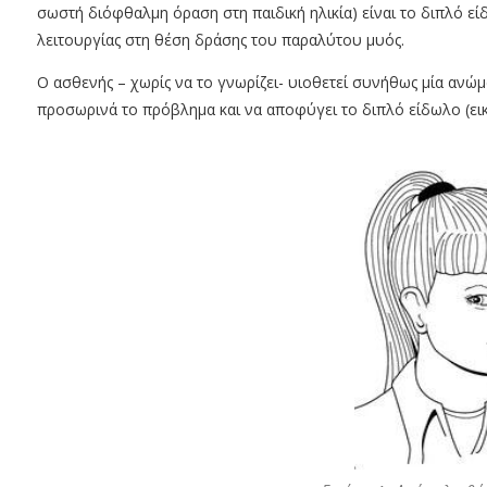
σωστή διόφθαλμη όραση στη παιδική ηλικία) είναι το διπλό ε
λειτουργίας στη θέση δράσης του παραλύτου μυός.
Ο ασθενής – χωρίς να το γνωρίζει- υιοθετεί συνήθως μία ανώ
προσωρινά το πρόβλημα και να αποφύγει το διπλό είδωλο (εικ