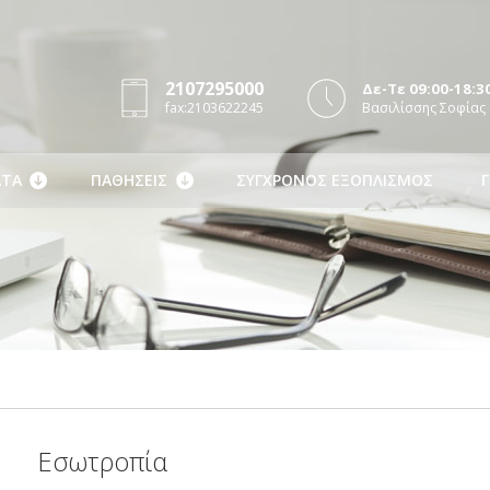
2107295000
Δε-Τε 09:00-18:30
fax:2103622245
Βασιλίσσης Σοφίας 
ΤΑ
ΠΑΘΗΣΕΙΣ
ΣΥΓΧΡΟΝΟΣ ΕΞΟΠΛΙΣΜΟΣ
Γ
Εσωτροπία