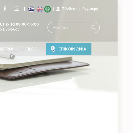
Σύνδεση
Εγγραφή
, Πε-Πα 08:00-16:00
64, 3ος-6ος
ΙΑΤΡΟΙ
BLOG
ΕΠΙΚΟΙΝΩΝΙΑ