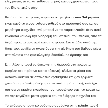
ελέγχοντας τα να κατευθύνονται μαζί και συγχρονισμένα προς
τον ίδιο οπτικό στόχο
.
Κατά αυτόν τον τρόπο
,
περίπου
στην ηλικία των
3-4
μηνών
είναι ικανό να προσηλώνει σταθερά στο πρόσωπό σας και σε
μικρότερα παιχνίδια
,
ενώ μπορεί να τα παρακολουθεί όταν αυτά
κινούνται καθόλη την διαδρομή του οπτικού του πεδίου
,
από τα
δεξιά προς τα αριστερά και αντίστροφα
.
Στο στάδιο αυτό της
ζωής του
,
αρχίζει να αναπτύσσει την αίσθηση του βάθους μέσα
στα πλαίσια της φυσιολογικής διόφθαλμης όρασης του
.
Επιπλέον
,
μπορεί να διακρίνει την διαφορά στα χρώματα
(
κυρίως στο πράσινο και το κόκκινο
),
κλείνει τα μάτια του
αντανακλαστικά σε απειλητικά ερεθίσματα
(
π
.
χ αν ξαφνικά
χτυπήσουμε ‘παλαμάκι’ μπροστά από τα μάτια του
),
ενώ έχει
αρχίσει να μιμείται εκφράσεις του προσώπου σας
,
να κρατά και
να περιεργάζεται με τα χεράκια του τα διάφορα παιχνίδια του
.
Το επόμενο σημαντικό ορόσημο συμβαίνει στην
ηλικία των
6