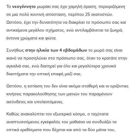
Το
νεογέννητο
μωράκι σας έχει χαμηλή όραση
,
περιοριζόμενη
σε μια πολύ κοντινή απόσταση
,
περίπου
25
εκατοστών
.
Ωστόσο
,
έχει την δυνατότητα να διακρίνει το πρόσωπο σας και
αντικείμενα μεγάλου σχήματος
,
ενώ αντιλαμβάνεται τα ζωηρά
,
έντονα χρώματα και φώτα
.
Συνήθως
στην ηλικία των
4
εβδομάδων
το μωρό σας είναι
ικανό να προσηλώνει στο πρόσωπο σας
,
όταν το κρατάτε στην
αγκαλιά σας
,
ενώ διατηρεί για όλο και μεγαλύτερα χρονικά
διαστήματα την οπτική επαφή μαζί σας
.
Ωστόσο
,
η εστίαση του δεν είναι ακόμα σταθερή και οι οριζόντιες
κινήσεις παρακολούθησης των ματιών του παραμένουν
ασύνδετες και υπολειπόμενες
.
Καθώς ανακαλύπτει τον εξωτερικό κόσμο
,
ο ταχύτατα
αναπτυσσόμενος εγκέφαλός του μαθαίνει να συνδυάζει τα
οπτικά ερεθίσματα που δέχεται και από τα δύο μάτια του
,