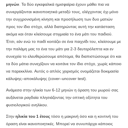
μηνών
.
Τα δύο εγκεφαλικά ημισφαίρια έχουν μάθει πια να
συνεργάζονται ικανοποιητικά μεταξύ τους
,
ελέγχοντας όχι μόνο
την συγχρονισμένη κίνηση και προσήλωση των δυο ματιών
προς τον ίδιο στόχο
,
αλλά διατηρώντας αυτή την κατάσταση
ακόμα και όταν κλείσουμε στιγμιαία το ένα μάτι του παιδιού
.
Έτσι
,
εάν ενώ το παιδί κοιτάζει σε ένα παιχνίδι του
,
κλείσουμε με
την παλάμη μας το ένα του μάτι για
2-3
δευτερόλεπτα και εν
συνεχεία το ελευθερώσουμε απότομα
,
θα διαπιστώσουμε ότι και
τα δύο μάτια συνεχίζουν να κοιτάνε τον ίδιο στόχο
,
χωρίς κάποιο
να παρεκκλίνει
.
Αυτός ο απλός χειρισμός ονομάζεται δοκιμασία
κάλυψης
–
αποκάλυψης
(
cover
–
uncover
test
).
Ανάμεσα στην ηλικία των
6-12
μηνών η όραση του μωρού σας
αυξάνεται ραγδαία πλησιάζοντας την οπτική οξύτητα του
φυσιολογικού ενηλίκου
.
Στην
ηλικία του
1
έτους
τόσο η μακρινή όσο και η κοντινή του
όραση είναι ικανοποιητικές
.
Μπορεί να συνυπάρχει κάποιος