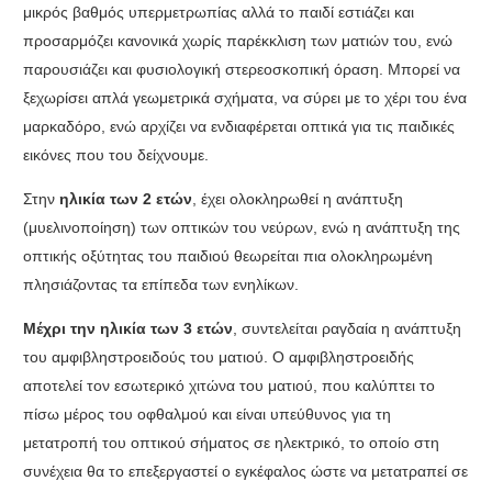
μικρός βαθμός υπερμετρωπίας αλλά το παιδί εστιάζει και
προσαρμόζει κανονικά χωρίς παρέκκλιση των ματιών του
,
ενώ
παρουσιάζει και φυσιολογική στερεοσκοπική όραση
.
Μπορεί να
ξεχωρίσει απλά γεωμετρικά σχήματα
,
να σύρει με το χέρι του ένα
μαρκαδόρο
,
ενώ αρχίζει να ενδιαφέρεται οπτικά για τις παιδικές
εικόνες που του δείχνουμε
.
Στην
ηλικία των
2
ετών
,
έχει ολοκληρωθεί η ανάπτυξη
(
μυελινοποίηση
)
των οπτικών του νεύρων
,
ενώ η ανάπτυξη της
οπτικής οξύτητας του παιδιού θεωρείται πια ολοκληρωμένη
πλησιάζοντας τα επίπεδα των ενηλίκων
.
Μέχρι την ηλικία των
3
ετών
,
συντελείται ραγδαία η ανάπτυξη
του αμφιβληστροειδούς του ματιού
.
Ο αμφιβληστροειδής
αποτελεί τον εσωτερικό χιτώνα του ματιού
,
που καλύπτει το
πίσω μέρος του οφθαλμού και είναι υπεύθυνος για τη
μετατροπή του οπτικού σήματος σε ηλεκτρικό
,
το οποίο στη
συνέχεια θα το επεξεργαστεί ο εγκέφαλος ώστε να μετατραπεί σε