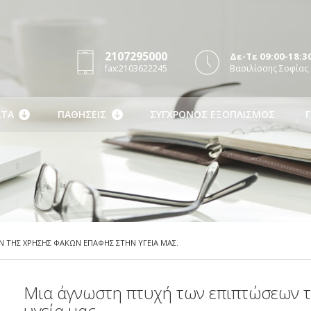
2107295000
Δε-Τε 09:00-18:30
fax:2103622245
Βασιλίσσης Σοφίας 
ΤΑ
ΠΑΘΗΣΕΙΣ
ΣΥΓΧΡΟΝΟΣ ΕΞΟΠΛΙΣΜΟΣ
Γ
 ΤΗΣ ΧΡΗΣΗΣ ΦΑΚΩΝ ΕΠΑΦΗΣ ΣΤΗΝ ΥΓΕΙΑ ΜΑΣ.
Μια άγνωστη πτυχή των επιπτώσεων 
υγεία μας.