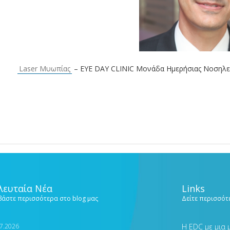
Laser Μυωπίας
– EYE DAY CLINIC Μονάδα Ημερήσιας Νοσηλε
λευταία Νέα
Links
βάστε περισσότερα στο blog μας
Δείτε περισσότε
7.2026
Η EDC με μια 