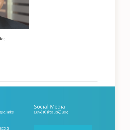
ίας
Social Media
ρα links
Συνδεθείτε μαζί μας
ματιά