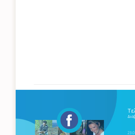
Τε
Δια
23.0