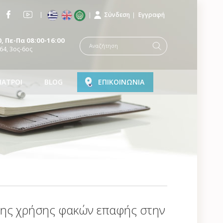
Σύνδεση
Εγγραφή
, Πε-Πα 08:00-16:00
64, 3ος-6ος
ΙΑΤΡΟΙ
BLOG
ΕΠΙΚΟΙΝΩΝΙΑ
της χρήσης φακών επαφής στην