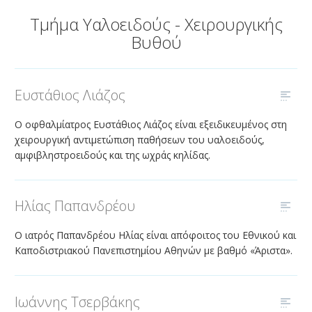
ΑΜΦΙΒΛΗΣΤΡΟΕΙΔΟΥΣ
Τμήμα Υαλοειδούς - Χειρουργικής
ΤΜΗΜΑ ΚΕΡΑΤΟΕΙΔΟΥΣ & ΜΕΤΑΜΟΣΧΕΥΣΕΩΝ
Βυθού
ΤΜΗΜΑ ΦΛΕΓΜΟΝΩΝ – ΡΑΓΟΕΙΔΙΤΙΔΑΣ
ΤΜΗΜΑ ΟΦΘΑΛΜΟΛΟΓΙΚΟΥ CHECK UP
Ευστάθιος Λιάζος
ΤΜΗΜΑ ΕΚΠΑΙΔΕΥΣΗΣ & ΕΡΕΥΝΑΣ
Ο οφθαλμίατρος Ευστάθιος Λιάζος είναι εξειδικευμένος στη
ΠΑΘΗΣΕΙΣ
χειρουργική αντιμετώπιση παθήσεων του υαλοειδούς,
αμφιβληστροειδούς και της ωχράς κηλίδας.
ΣΥΓΧΡΟΝΟΣ ΕΞΟΠΛΙΣΜΟΣ
ΓΙΑΤΡΟΙ
Ηλίας Παπανδρέου
BLOG
Ο ιατρός Παπανδρέου Ηλίας είναι απόφοιτος του Εθνικού και
ΕΠΙΚΟΙΝΩΝΙΑ
Καποδιστριακού Πανεπιστημίου Αθηνών με βαθμό «Άριστα».
Ιωάννης Τσερβάκης