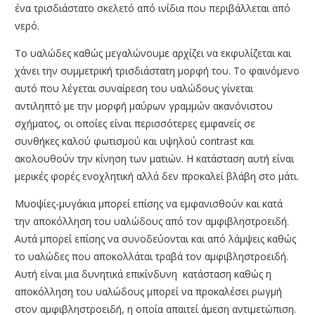
ένα τρισδιάστατο σκελετό από ινίδια που περιβάλλεται από
ΑΜΦΙΒΛΗΣΤΡΟΕΙΔΟΥΣ
νερό.
ΤΜΗΜΑ ΚΕΡΑΤΟΕΙΔΟΥΣ & ΜΕΤΑΜΟΣΧΕΥΣΕΩΝ
Το υαλώδες καθώς μεγαλώνουμε αρχίζει να εκφυλίζεται και
ΤΜΗΜΑ ΦΛΕΓΜΟΝΩΝ – ΡΑΓΟΕΙΔΙΤΙΔΑΣ
χάνει την συμμετρική τρισδιάστατη μορφή του. Το φαινόμενο
ΤΜΗΜΑ ΟΦΘΑΛΜΟΛΟΓΙΚΟΥ CHECK UP
αυτό που λέγεται συναίρεση του υαλώδους γίνεται
αντιληπτό με την μορφή μαύρων γραμμών ακανόνιστου
ΤΜΗΜΑ ΕΚΠΑΙΔΕΥΣΗΣ & ΕΡΕΥΝΑΣ
σχήματος, οι οποίες είναι περισσότερες εμφανείς σε
ΠΑΘΗΣΕΙΣ
συνθήκες καλού φωτισμού και υψηλού contrast και
ακολουθούν την κίνηση των ματιών. Η κατάσταση αυτή είναι
ΣΥΓΧΡΟΝΟΣ ΕΞΟΠΛΙΣΜΟΣ
μερικές φορές ενοχλητική αλλά δεν προκαλεί βλάβη στο μάτι.
ΓΙΑΤΡΟΙ
Μυοψίες-μυγάκια μπορεί επίσης να εμφανισθούν και κατά
BLOG
την αποκόλληση του υαλώδους από τον αμφιβληστροειδή.
Αυτά μπορεί επίσης να συνοδεύονται και από λάμψεις καθώς
ΕΠΙΚΟΙΝΩΝΙΑ
το υαλώδες που αποκολλάται τραβά τον αμφιβληστροειδή.
Αυτή είναι μια δυνητικά επικίνδυνη κατάσταση καθώς η
αποκόλληση του υαλώδους μπορεί να προκαλέσει ρωγμή
στον αμφιβληστροειδή, η οποία απαιτεί άμεση αντιμετώπιση.