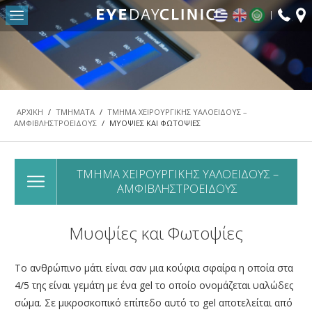
fax:
Return to Conten
ΑΡΧΙΚΗ
Η ΜΟΝΑΔΑ ΜΑΣ
ΤΜΗΜΑΤΑ
ΑΡΧΙΚΗ
/
ΤΜΗΜΑΤΑ
/
ΤΜΗΜΑ ΧΕΙΡΟΥΡΓΙΚΗΣ ΥΑΛΟΕΙΔΟΥΣ –
ΑΜΦΙΒΛΗΣΤΡΟΕΙΔΟΥΣ
/
ΜΥΟΨΙΕΣ ΚΑΙ ΦΩΤΟΨΙΕΣ
ΤΜΗΜΑ ΔΙΑΘΛΑΣΤΙΚΗΣ ΧΕΙΡΟΥΡΓΙΚΗΣ – LASER
ΜΥΩΠΙΑΣ
ΤΜΗΜΑ ΩΧΡΑΣ ΚΗΛΙΔΑΣ & ΑΜΦΙΒΛΗΣΤΡΟΕΙΔΟΥΣ
ΤΜΗΜΑ ΧΕΙΡΟΥΡΓΙΚΗΣ ΥΑΛΟΕΙΔΟΥΣ –
ΑΜΦΙΒΛΗΣΤΡΟΕΙΔΟΥΣ
ΤΜΗΜΑ ΚΑΤΑΡΡΑΚΤΗ
ΤΜΗΜΑ ΟΦΘΑΛΜΟΠΛΑΣΤΙΚΗΣ ΧΕΙΡΟΥΡΓΙΚΗΣ
Μυοψίες και Φωτοψίες
ΠΑΙΔΟΟΦΘΑΛΜΟΛΟΓΙΑΣ & ΣΤΡΑΒΙΣΜΟΥ
ΤΜΗΜΑ ΓΛΑΥΚΩΜΑΤΟΣ
Το ανθρώπινο μάτι είναι σαν μια κούφια σφαίρα η οποία στα
4/5 της είναι γεμάτη με ένα gel το οποίο ονομάζεται υαλώδες
ΤΜΗΜΑ ΡΙΝΟΔΑΚΡΥΪΚΟΥ ΣΥΣΤΗΜΑΤΟΣ
σώμα. Σε μικροσκοπικό επίπεδο αυτό το gel αποτελείται από
ΤΜΗΜΑ ΧΕΙΡΟΥΡΓΙΚΗΣ ΥΑΛΟΕΙΔΟΥΣ –