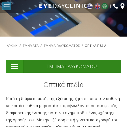
fax:
Return to Conten
ΑΡΧΙΚΗ
Η ΜΟΝΑΔΑ ΜΑΣ
ΤΜΗΜΑΤΑ
ΑΡΧΙΚΗ
/
ΤΜΗΜΑΤΑ
/
ΤΜΗΜΑ ΓΛΑΥΚΩΜΑΤΟΣ
/
ΟΠΤΙΚΑ ΠΕΔΙΑ
ΤΜΗΜΑ ΔΙΑΘΛΑΣΤΙΚΗΣ ΧΕΙΡΟΥΡΓΙΚΗΣ – LASER
ΜΥΩΠΙΑΣ
ΤΜΗΜΑ ΓΛΑΥΚΩΜΑΤΟΣ
ΤΜΗΜΑ ΩΧΡΑΣ ΚΗΛΙΔΑΣ & ΑΜΦΙΒΛΗΣΤΡΟΕΙΔΟΥΣ
ΤΜΗΜΑ ΚΑΤΑΡΡΑΚΤΗ
Οπτικά πεδία
ΤΜΗΜΑ ΟΦΘΑΛΜΟΠΛΑΣΤΙΚΗΣ ΧΕΙΡΟΥΡΓΙΚΗΣ
ΠΑΙΔΟΟΦΘΑΛΜΟΛΟΓΙΑΣ & ΣΤΡΑΒΙΣΜΟΥ
Κατά τη διάρκεια αυτής της εξέτασης, ζητείται από τον ασθενή
να κοιτάει ευθεία μπροστά και προβάλλονται σημεία φωτός
ΤΜΗΜΑ ΓΛΑΥΚΩΜΑΤΟΣ
διαφορετικής έντασης ώστε να σχηματισθεί ένας «χάρτης»
ΤΜΗΜΑ ΡΙΝΟΔΑΚΡΥΪΚΟΥ ΣΥΣΤΗΜΑΤΟΣ
της όρασής του. Με την εξέταση αυτή γίνεται καταγραφή του
ΤΜΗΜΑ ΧΕΙΡΟΥΡΓΙΚΗΣ ΥΑΛΟΕΙΔΟΥΣ –
ποσοστού των νευρικών ινών που έχουν υποστεί