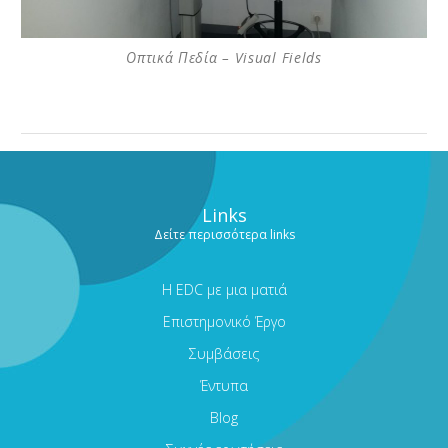
Οπτικά Πεδία – Visual Fields
Links
Δείτε περισσότερα links
Η EDC με μια ματιά
Επιστημονικό Έργο
Συμβάσεις
Έντυπα
Blog