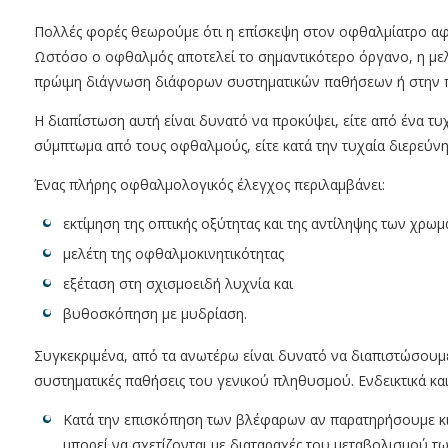
Πολλές φορές θεωρούμε ότι η επίσκεψη στον οφθαλμίατρο α
Ωστόσο ο οφθαλμός αποτελεί το σημαντικότερο όργανο, η μελ
πρώιμη διάγνωση διάφορων συστηματικών παθήσεων ή στην 
Η διαπίστωση αυτή είναι δυνατό να προκύψει, είτε από ένα 
σύμπτωμα από τους οφθαλμούς, είτε κατά την τυχαία διερεύ
Ένας πλήρης οφθαλμολογικός έλεγχος περιλαμβάνει:
εκτίμηση της οπτικής οξύτητας και της αντίληψης των χρω
μελέτη της οφθαλμοκινητικότητας
εξέταση στη σχισμοειδή λυχνία και
βυθοσκόπηση με μυδρίαση.
Συγκεκριμένα, από τα ανωτέρω είναι δυνατό να διαπιστώσουμε
συστηματικές παθήσεις του γενικού πληθυσμού. Ενδεικτικά και
Κατά την επισκόπηση των βλέφαρων αν παρατηρήσουμε κι
μπορεί να σχετίζονται με διαταραχές του μεταβολισμού τω