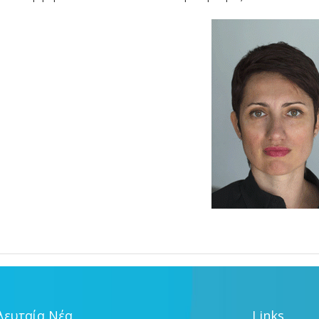
λευταία Νέα
Links