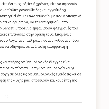
ίτε έντονες, οξείες ή χρόνιες, είτε να αφορούν
 (οπίσθιες ραγοειδίτιδες και αγγειίτιδες)
αναφερθεί ότι 1/3 των ασθενών με αγκυλοποιητική
ριασική αρθρίτιδα, θα ταλαιπωρηθούν από
δη-Βehcet, μπορεί να εμφανίσουν φλεγμονές που
ντικές επιπτώσεις στην όρασή τους. Επομένως
, τόσο λόγω των παθήσεων αυτών καθαυτών, όσο
ρεί να οδηγήσει σε ανάπτυξη καταρράκτη ή
 και πλήρης οφθαλμολογικός έλεγχος είναι
ά δε σχετίζονται με την οφθαλμολογία και γι
σοχή σε όλες τις οφθαλμολογικές εξετάσεις και σε
έφτη της Ψυχής μας, αποτελούν και καθρέπτη της
ωπίας