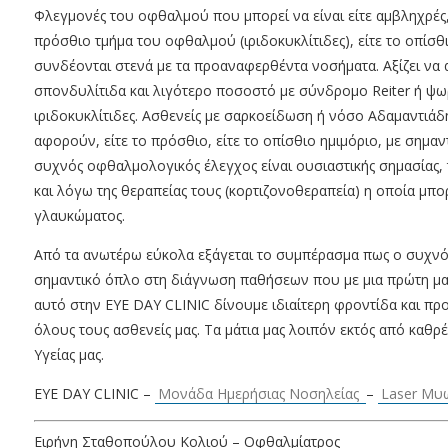
Φλεγμονές του οφθαλμού που μπορεί να είναι είτε αμβληχρές, ε
πρόσθιο τμήμα του οφθαλμού (ιριδοκυκλίτιδες), είτε το οπίσθιο
συνδέονται στενά με τα προαναφερθέντα νοσήματα. Αξίζει να 
σπονδυλίτιδα και λιγότερο ποσοστό με σύνδρομο Reiter ή ψω
ιριδοκυκλίτιδες. Ασθενείς με σαρκοείδωση ή νόσο Αδαμαντιά
αφορούν, είτε το πρόσθιο, είτε το οπίσθιο ημιμόριο, με σημα
συχνός οφθαλμολογικός έλεγχος είναι ουσιαστικής σημασίας
και λόγω της θεραπείας τους (κορτιζονοθεραπεία) η οποία μπο
γλαυκώματος.
Από τα ανωτέρω εύκολα εξάγεται το συμπέρασμα πως ο συχνός
σημαντικό όπλο στη διάγνωση παθήσεων που με μια πρώτη ματι
αυτό στην EYE DAY CLINIC δίνουμε ιδιαίτερη φροντίδα και προ
όλους τους ασθενείς μας. Τα μάτια μας λοιπόν εκτός από καθρ
Υγείας μας.
EYE DAY CLINIC –
Μονάδα Ημερήσιας Νοσηλείας
–
Laser Μυ
Ειρήνη Σταθοπούλου Κολιού – Οφθαλμίατρος