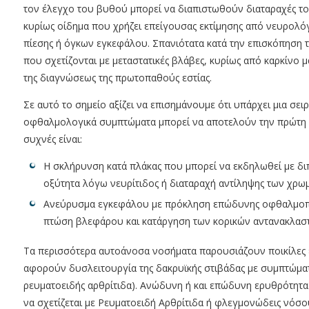
τον έλεγχο του βυθού μπορεί να διαπιστωθούν διαταραχές τ
κυρίως οίδημα που χρήζει επείγουσας εκτίμησης από νευρολό
πίεσης ή όγκων εγκεφάλου. Σπανιότατα κατά την επισκόπηση
που σχετίζονται με μεταστατικές βλάβες, κυρίως από καρκίνο
της διαγνώσεως της πρωτοπαθούς εστίας.
Σε αυτό το σημείο αξίζει να επισημάνουμε ότι υπάρχει μια σ
οφθαλμολογικά συμπτώματα μπορεί να αποτελούν την πρώτη 
συχνές είναι:
Η σκλήρυνση κατά πλάκας που μπορεί να εκδηλωθεί με διπ
οξύτητα λόγω νευρίτιδος ή διαταραχή αντίληψης των χρω
Ανεύρυσμα εγκεφάλου με πρόκληση επώδυνης οφθαλμοπλη
πτώση βλεφάρου και κατάργηση των κορικών αντανακλασ
Τα περισσότερα αυτοάνοσα νοσήματα παρουσιάζουν ποικίλες 
αφορούν δυσλειτουργία της δακρυϊκής στιβάδας με συμπτώματα
ρευματοειδής αρθρίτιδα). Ανώδυνη ή και επώδυνη ερυθρότητα 
να σχετίζεται με Ρευματοειδή Αρθρίτιδα ή φλεγμονώδεις νόσου