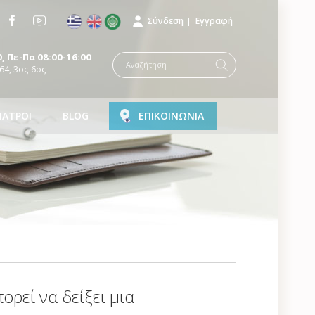
Σύνδεση
Εγγραφή
, Πε-Πα 08:00-16:00
64, 3ος-6ος
ΙΑΤΡΟΙ
BLOG
ΕΠΙΚΟΙΝΩΝΙΑ
ρεί να δείξει μια