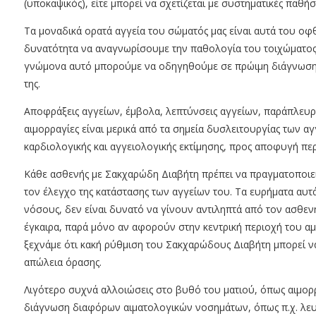
(υποκαψικός), είτε μπορεί να σχετίζεται με συστηματικές παθ
Τα μοναδικά ορατά αγγεία του σώματός μας είναι αυτά του ο
δυνατότητα να αναγνωρίσουμε την παθολογία του τοιχώματος 
γνώμονα αυτό μπορούμε να οδηγηθούμε σε πρώιμη διάγνωση 
της.
Αποφράξεις αγγείων, έμβολα, λεπτύνσεις αγγείων, παράπλευ
αιμορραγίες είναι μερικά από τα σημεία δυσλειτουργίας των α
καρδιολογικής και αγγειολογικής εκτίμησης, προς αποφυγή 
Κάθε ασθενής με Σακχαρώδη Διαβήτη πρέπει να πραγματοποιε
τον έλεγχο της κατάστασης των αγγείων του. Τα ευρήματα αυτ
νόσους, δεν είναι δυνατό να γίνουν αντιληπτά από τον ασθεν
έγκαιρα, παρά μόνο αν αφορούν στην κεντρική περιοχή του αμ
ξεχνάμε ότι κακή ρύθμιση του Σακχαρώδους Διαβήτη μπορεί ν
απώλεια όρασης.
Λιγότερο συχνά αλλοιώσεις στο βυθό του ματιού, όπως αιμορ
διάγνωση διαφόρων αιματολογικών νοσημάτων, όπως π.χ. λευ