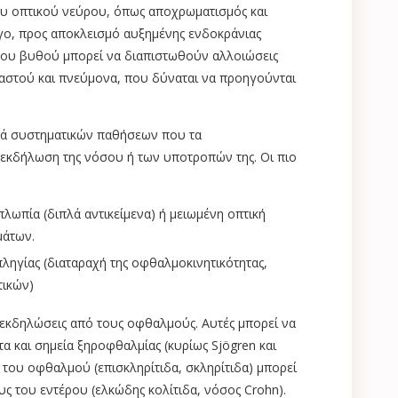
ου οπτικού νεύρου, όπως αποχρωματισμός και
γο, προς αποκλεισμό αυξημένης ενδοκράνιας
 του βυθού μπορεί να διαπιστωθούν αλλοιώσεις
 μαστού και πνεύμονα, που δύναται να προηγούνται
ειρά συστηματικών παθήσεων που τα
εκδήλωση της νόσου ή των υποτροπών της. Οι πιο
λωπία (διπλά αντικείμενα) ή μειωμένη οπτική
μάτων.
γίας (διαταραχή της οφθαλμοκινητικότητας,
τικών)
εκδηλώσεις από τους οφθαλμούς. Αυτές μπορεί να
 και σημεία ξηροφθαλμίας (κυρίως Sjögren και
του οφθαλμού (επισκληρίτιδα, σκληρίτιδα) μπορεί
ς του εντέρου (ελκώδης κολίτιδα, νόσος Crohn).