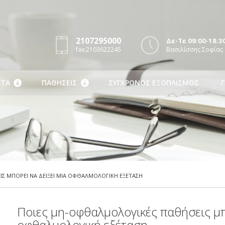
2107295000
Δε-Τε 09:00-18:30
fax:2103622245
Βασιλίσσης Σοφίας 
ΤΑ
ΠΑΘΗΣΕΙΣ
ΣΥΓΧΡΟΝΟΣ ΕΞΟΠΛΙΣΜΟΣ
Γ
Σ ΜΠΟΡΕΙ ΝΑ ΔΕΙΞΕΙ ΜΙΑ ΟΦΘΑΛΜΟΛΟΓΙΚΗ ΕΞΕΤΑΣΗ
Ποιες μη-οφθαλμολογικές παθήσεις μπο
οφθαλμολογική εξέταση