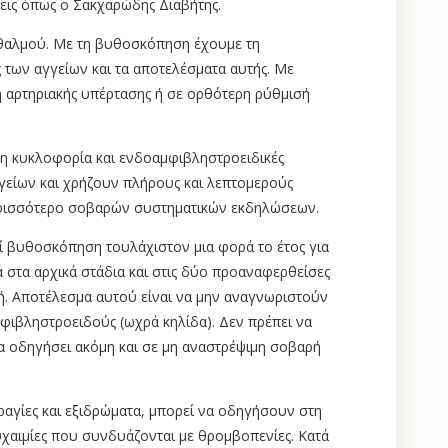
ήσεις όπως ο Σακχαρώδης Διαβήτης.
φθαλμού. Με τη βυθοσκόπηση έχουμε τη
των αγγείων και τα αποτελέσματα αυτής. Με
αρτηριακής υπέρτασης ή σε ορθότερη ρύθμισή
ρη κυκλοφορία και ενδοαμφιβληστροειδικές
γγείων και χρήζουν πλήρους και λεπτομερούς
περισσότερο σοβαρών συστηματικών εκδηλώσεων.
ί βυθοσκόπηση τουλάχιστον μια φορά το έτος για
ά στα αρχικά στάδια και στις δύο προαναφερθείσες
ή. Αποτέλεσμα αυτού είναι να μην αναγνωριστούν
φιβληστροειδούς (ωχρά κηλίδα). Δεν πρέπει να
α οδηγήσει ακόμη και σε μη αναστρέψιμη σοβαρή
ραγίες και εξιδρώματα, μπορεί να οδηγήσουν στη
χαιμίες που συνδυάζονται με θρομβοπενίες. Κατά