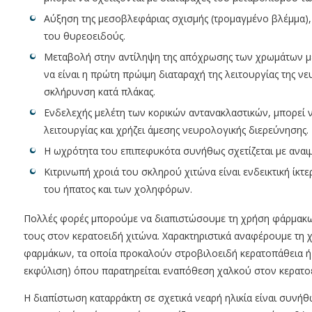
Αύξηση της μεσοβλεφάριας σχισμής (τρομαγμένο βλέμμα),
του θυρεοειδούς.
Μεταβολή στην αντίληψη της απόχρωσης των χρωμάτων μ
να είναι η πρώτη πρώιμη διαταραχή της λειτουργίας της ν
σκλήρυνση κατά πλάκας.
Ενδελεχής μελέτη των κορικών αντανακλαστικών, μπορεί ν
λειτουργίας και χρήζει άμεσης νευρολογικής διερεύνησης.
Η ωχρότητα του επιπεφυκότα συνήθως σχετίζεται με αναιμ
Κιτρινωπή χροιά του σκληρού χιτώνα είναι ενδεικτική ίκτε
του ήπατος και των χοληφόρων.
Πολλές φορές μπορούμε να διαπιστώσουμε τη χρήση φάρμακ
τους στον κερατοειδή χιτώνα. Χαρακτηριστικά αναφέρουμε τη
φαρμάκων, τα οποία προκαλούν στροβιλοειδή κερατοπάθεια ή 
εκφύλιση) όπου παρατηρείται εναπόθεση χαλκού στον κερατοει
Η διαπίστωση καταρράκτη σε σχετικά νεαρή ηλικία είναι συνήθ