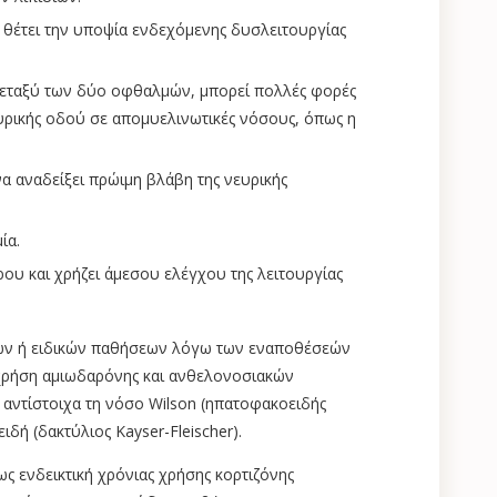
 θέτει την υποψία ενδεχόμενης δυσλειτουργίας
εταξύ των δύο οφθαλμών, μπορεί πολλές φορές
ευρικής οδού σε απομυελινωτικές νόσους, όπως η
α αναδείξει πρώιμη βλάβη της νευρικής
ία.
ρου και χρήζει άμεσου ελέγχου της λειτουργίας
ων ή ειδικών παθήσεων λόγω των εναποθέσεών
 χρήση αμιωδαρόνης και ανθελονοσιακών
αντίστοιχα τη νόσο Wilson (ηπατοφακοειδής
δή (δακτύλιος Kayser-Fleischer).
ως ενδεικτική χρόνιας χρήσης κορτιζόνης