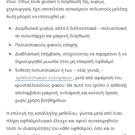
ετών. Όπως είναι φυσικό η διόρθωσή της, κυρίως
χειρουργικά, έχει αποτελέσει αντικείμενο πολυετούς μελέτης.
Αυτή μπορεί να επιτευχθεί με:
Διορθωτικά γυαλιά, απλά ή διπλοεστιακά – πολυεστιακά
αν συνυπάρχει και μακρινή διόρθωση
Πολυεστιακούς φακούς επαφής
Διαθλαστική επέμβαση, στοχεύοντας να παραμείνει ή να
δημιουργηθεί μυωπία στον μη επικρατή οφθαλμό
Ένθεση πολυεστιακών ή των – νέας γενιάς –
τριπλοεστιακών ενδοφακών
, μετά από αφαίρεση του
κρυσταλλοειδούς φακού. Με αυτό τον τρόπο ο ασθενής
απολαμβάνει μακρινή, ενδιάμεση και κοντινή όραση
χωρίς χρήση βοηθημάτων
Η επιλογή της κατάλληλης μεθόδου, γίνεται μετά από έναν
πλήρη οφθαλμολογικό έλεγχο και αφού συνεκτιμηθούν
τόσο οι ιδιαιτερότητες του κάθε οφθαλμού, όσο και οι