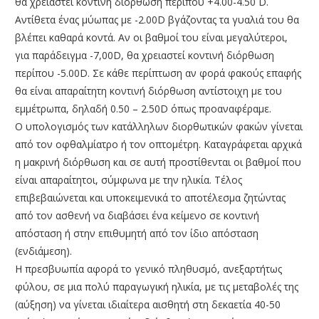
θα χρειαστεί κοντινή διόρθωση περίπου +4.00-4.50 D.
Αντίθετα ένας μύωπας με -2.00D βγάζοντας τα γυαλιά του θα
βλέπει καθαρά κοντά. Αν οι βαθμοί του είναι μεγαλύτεροι,
για παράδειγμα -7,00D, θα χρειαστεί κοντινή διόρθωση
περίπου -5.00D. Σε κάθε περίπτωση αν φορά φακούς επαφής
θα είναι απαραίτητη κοντινή διόρθωση αντίστοιχη με του
εμμέτρωπα, δηλαδή 0.50 – 2.50D όπως προαναφέραμε.
Ο υπολογισμός των κατάλληλων διορθωτικών φακών γίνεται
από τον οφθαλμίατρο ή τον οπτομέτρη. Καταγράφεται αρχικά
η μακρινή διόρθωση και σε αυτή προστίθενται οι βαθμοί που
είναι απαραίτητοι, σύμφωνα με την ηλικία. Τέλος
επιβεβαιώνεται και υποκειμενικά το αποτέλεσμα ζητώντας
από τον ασθενή να διαβάσει ένα κείμενο σε κοντινή
απόσταση ή στην επιθυμητή από τον ίδιο απόσταση
(ενδιάμεση).
Η πρεσβυωπία αφορά το γενικό πληθυσμό, ανεξαρτήτως
φύλου, σε μια πολύ παραγωγική ηλικία, με τις μεταβολές της
(αύξηση) να γίνεται ιδιαίτερα αισθητή στη δεκαετία 40-50