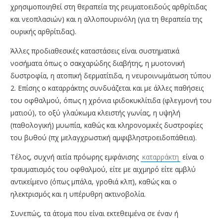
χρησιμοποιηθεί στη θεραπεία της ρευματοειδούς αρθρίτιδας
και νεοπλασιών) και η αλλοπουρινόλη (για τη θεραπεία της
ουρικής αρθρίτιδας).
Άλλες προδιαθεσικές καταστάσεις είναι συστηματικά
νοσήματα όπως ο σακχαρώδης διαβήτης, η μυοτονική
δυστροφία, η ατοπική δερματίτιδα, η νευροινωμάτωση τύπου
2. Επίσης ο καταρράκτης συνδυάζεται και με άλλες παθήσεις
του οφθαλμού, όπως η χρόνια ιριδοκυκλίτιδα (φλεγμονή του
ματιού), το οξύ γλαύκωμα κλειστής γωνίας, η υψηλή
(παθολογική) μυωπία, καθώς και κληρονομικές δυστροφίες
του βυθού (πχ μελαγχρωστική αμφιβληστροειδοπάθεια).
Τέλος, συχνή αιτία πρόωρης εμφάνισης
καταρράκτη
είναι ο
τραυματισμός του οφθαλμού, είτε με αιχμηρό είτε αμβλύ
αντικείμενο (όπως μπάλα, γροθιά κλπ), καθώς και ο
ηλεκτρισμός και η υπέρυθρη ακτινοβολία.
Συνεπώς, τα άτομα που είναι εκτεθειμένα σε έναν ή