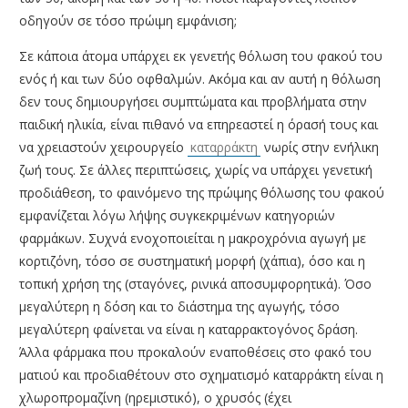
οδηγούν σε τόσο πρώιμη εμφάνιση;
Σε κάποια άτομα υπάρχει εκ γενετής θόλωση του φακού του
ενός ή και των δύο οφθαλμών. Ακόμα και αν αυτή η θόλωση
δεν τους δημιουργήσει συμπτώματα και προβλήματα στην
παιδική ηλικία, είναι πιθανό να επηρεαστεί η όρασή τους και
να χρειαστούν χειρουργείο
καταρράκτη
νωρίς στην ενήλικη
ζωή τους. Σε άλλες περιπτώσεις, χωρίς να υπάρχει γενετική
προδιάθεση, το φαινόμενο της πρώιμης θόλωσης του φακού
εμφανίζεται λόγω λήψης συγκεκριμένων κατηγοριών
φαρμάκων. Συχνά ενοχοποιείται η μακροχρόνια αγωγή με
κορτιζόνη, τόσο σε συστηματική μορφή (χάπια), όσο και η
τοπική χρήση της (σταγόνες, ρινικά αποσυμφορητικά). Όσο
μεγαλύτερη η δόση και το διάστημα της αγωγής, τόσο
μεγαλύτερη φαίνεται να είναι η καταρρακτογόνος δράση.
Άλλα φάρμακα που προκαλούν εναποθέσεις στο φακό του
ματιού και προδιαθέτουν στο σχηματισμό καταρράκτη είναι η
χλωροπρομαζίνη (ηρεμιστικό), ο χρυσός (έχει