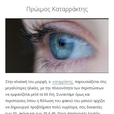
ΑΜΦΙΒΛΗΣΤΡΟΕΙΔΟΥΣ
Πρώιμος Καταρράκτης
ΤΜΗΜΑ ΚΕΡΑΤΟΕΙΔΟΥΣ & ΜΕΤΑΜΟΣΧΕΥΣΕΩΝ
ΤΜΗΜΑ ΦΛΕΓΜΟΝΩΝ – ΡΑΓΟΕΙΔΙΤΙΔΑΣ
ΤΜΗΜΑ ΟΦΘΑΛΜΟΛΟΓΙΚΟΥ CHECK UP
ΤΜΗΜΑ ΕΚΠΑΙΔΕΥΣΗΣ & ΕΡΕΥΝΑΣ
ΠΑΘΗΣΕΙΣ
ΣΥΓΧΡΟΝΟΣ ΕΞΟΠΛΙΣΜΟΣ
ΓΙΑΤΡΟΙ
BLOG
Στην κλασική του μορφή, ο
καταρράκτης
παρουσιάζεται στις
ΕΠΙΚΟΙΝΩΝΙΑ
μεγαλύτερες ηλικίες, με την πλειονότητα των περιπτώσεων
να εμφανίζεται μετά τα 60 έτη. Συναντάμε όμως και
περιπτώσεις όπου η θόλωση του φακού του ματιού αρχίζει
να δημιουργεί προβλήματα πολύ νωρίτερα, στις δεκαετίες
των 50, ακόμη και των 30 ή 40. Ποιοι παράγοντες λοιπόν