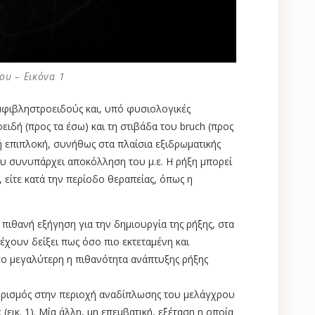
ου – Εικόνα 1
αμφιβληστροειδούς και, υπό φυσιολογικές
ειδή (προς τα έσω) και τη στιβάδα του bruch (προς
ή επιπλοκή, συνήθως στα πλαίσια εξιδρωματικής
που συνυπάρχει αποκόλληση του μ.ε. Η ρήξη μπορεί
, είτε κατά την περίοδο θεραπείας, όπως η
πιθανή εξήγηση για την δημιουργία της ρήξης, στα
έχουν δείξει πως όσο πιο εκτεταμένη και
ο μεγαλύτερη η πιθανότητα ανάπτυξης ρήξης
ρισμός στην περιοχή αναδίπλωσης του μελάγχρου
εικ. 1). Μία άλλη, μη επεμβατική, εξέταση η οποία