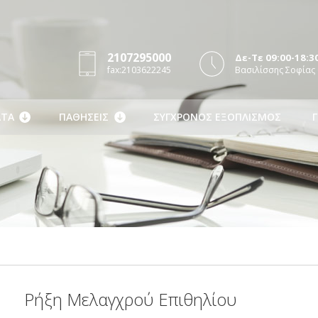
2107295000
Δε-Τε 09:00-18:30
fax:2103622245
Βασιλίσσης Σοφίας 
ΤΑ
ΠΑΘΗΣΕΙΣ
ΣΥΓΧΡΟΝΟΣ ΕΞΟΠΛΙΣΜΟΣ
Γ
Ρήξη Μελαγχρού Επιθηλίου