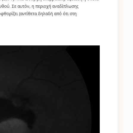
βυθού. Σε αυτόν, η περιοχή αναδίπλωσης
φθορίζει (αντίθετα δηλαδή από ότι στη