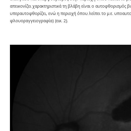
απεικονίζει χαρακτηριστικά τη βλάβη είναι ο αυτοφθορισμός 
υπεραυτοφθορίζει, ενώ η περιοχή όπου λείπει το μ.ε. υποαυτο
φλουοραγγειογραφία) (εικ. 2).