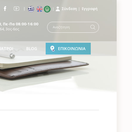
Σύνδεση
Εγγραφή
, Πε-Πα 08:00-16:00
64, 3ος-6ος
ΙΑΤΡΟΙ
BLOG
ΕΠΙΚΟΙΝΩΝΙΑ