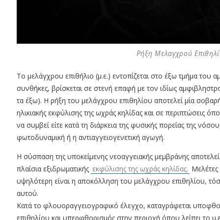
Ρήξη Μελαγχρού Επιθηλί
Το μελάγχρου επιθήλιο (μ.ε.) εντοπίζεται στο έξω τμήμα του 
συνθήκες, βρίσκεται σε στενή επαφή με τον ιδίως αμφιβληστρο
τα έξω). Η ρήξη του μελάγχρου επιθηλίου αποτελεί μία σοβαρ
ηλικιακής εκφύλισης της ωχράς κηλίδας και σε περιπτώσεις ό
να συμβεί είτε κατά τη διάρκεια της φυσικής πορείας της νόσου
φωτοδυναμική ή η αντιαγγειογενετική αγωγή.
Η σύσπαση της υποκείμενης νεοαγγειακής μεμβράνης αποτελεί 
πλαίσια εξιδρωματικής
εκφύλισης της ωχράς κηλίδας.
Μελέτες 
υψηλότερη είναι η αποκόλληση του μελάγχρου επιθηλίου, τόσ
αυτού.
Κατά το φλουοραγγειογραφικό έλεγχο, καταγράφεται υποφθο
επιθηλίου και υπερφθορισμός στην περιοχή όπου λείπει το μ.ε (