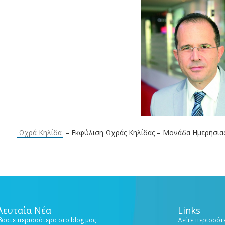
Ωχρά Κηλίδα
– Εκφύλιση Ωχράς Κηλίδας – Μονάδα Ημερήσιας
λευταία Νέα
Links
βάστε περισσότερα στο blog μας
Δείτε περισσότε