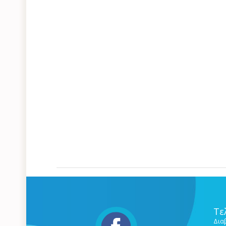
Τε
Δια