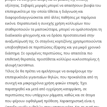
οξύτητας. Σοβαρές μορφές μπορεί να απαιτήσουν βιοψία του
επιπεφυκότα με την οποία τίθεται η διάγνωση και
διαφοροδιαγιγνώσκεται από άλλες παθήσεις με παρόμοια
εικόνα. Θεραπευτικά η συνεχής χρήση κολλυρίων που
σταθεροποιούν τα μαστοκύτταρα, μπορεί να ομαλοποιήσει τη
διαδικασία φλεγμονής και να δράσει προστατευτικά στην
αναζωπύρωσή της. Οι σταγόνες κορτιζόνης χρησιμοποιούνται
υποβοηθητικά σε περιπτώσεις έξαρσης και για μικρό χρονικό
διάστημα. Σε ορισμένες περιπτώσεις, που απαιτείται πιο
επιθετική θεραπεία, προστίθεται κολλύριο κυκλοσπορίνης ή
αλοιφή tacrolimus.
Τέλος δε θα πρέπει να αμελήσουμε να αναφέρουμε την
επιπεφυκίτιδα γιγαντιαίων θηλών, που προκαλείται από τη
συνεχή και μακροχρόνια χρήση φακών επαφής. Έχει
παρατηρηθεί και μετά από εγχείρηση καταρράκτη, σε
περιπτώσεις που υπάρχουν ράμματα, καθώς και σε άτομα
που φέρουν οφθαλμική πρόθεση. Χαρακτηριστική είναι η
ύπαρξη μεγάλων θηλών στον επιπεφυκότα. Και σε αυτή την