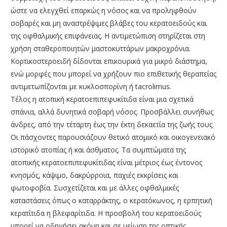
ώστε να ελεγχθεί επαρκώς η νόσος και να προληφθούν
σοβαρές και μη αναστρέψιμες βλάβες του κερατοειδούς και
της οφθαλμικής επιφάνειας. Η αντιμετώπιση στηρίζεται στη
χρήση σταθεροποιητών μαστοκυττάρων μακροχρόνια.
Κορτικοστεροειδή δίδονται επικουρικά για μικρό διάστημα,
ενώ μορφές που μπορεί να χρήζουν πιο επιθετικής θεραπείας
αντιμετωπίζονται με κυκλοσπορίνη ή tacrolimus.
Τέλος η ατοπική κερατοεπιπεφυκίτιδα είναι μια σχετικά
σπάνια, αλλά δυνητικά σοβαρή νόσος. Προσβάλλει συνήθως
άνδρες, από την τέταρτη έως την έκτη δεκαετία της ζωής τους.
Οι πάσχοντες παρουσιάζουν θετικό ατομικό και οικογενειακό
ιστορικό ατοπίας ή και άσθματος. Τα συμπτώματα της
ατοπικής κερατοεπιπεφυκίτιδας είναι μέτριος έως έντονος
κνησμός, κάψιμο, δακρύρροια, παχιές εκκρίσεις και
φωτοφοβία. Συσχετίζεται και με άλλες οφθαλμικές
καταστάσεις όπως ο καταρράκτης, ο κερατόκωνος, η ερπητική
κερατίτιδα η βλεφαρίτιδα. Η προσβολή του κερατοειδούς
μπορεί να οδηγήσει ακόμη και σε μείωση της οπτικής