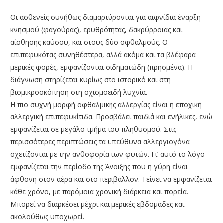
Οι ασθενείς συνήθως διαμαρτύρονται για αιφνίδια έναρξη
κνησμού (φαγούρας), ερυθρότητας, δακρύρροιας και
αίσθησης καύσου, και στους δύο οφθαλμούς. Ο
επιπεφυκότας συνηθέστερα, αλλά ακόμα και τα βλέφαρα
μερικές φορές, εμφανίζονται οιδηματώδη (πρησμένα). Η
διάγνωση στηρίζεται κυρίως στο ιστορικό και στη
βιομικροσκόπηση στη σχισμοειδή λυχνία.
Η πιο συχνή μορφή οφθαλμικής αλλεργίας είναι η εποχική
αλλεργική επιπεφυκίτιδα. Προσβάλει παιδιά και ενήλικες, ενώ
εμφανίζεται σε μεγάλο τμήμα του πληθυσμού. Στις
περισσότερες περιπτώσεις τα υπεύθυνα αλλεργιογόνα
σχετίζονται με την ανθοφορία των φυτών. Γι’ αυτό το λόγο
εμφανίζεται την περίοδο της Άνοιξης που η γύρη είναι
άφθονη στον αέρα και στο περιβάλλον. Τείνει να εμφανίζεται
κάθε χρόνο, με παρόμοια χρονική διάρκεια και πορεία.
Μπορεί να διαρκέσει μέχρι και μερικές εβδομάδες και
ακολούθως υποχωρεί.