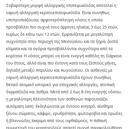
Σοβαρότερη μορφή αλλεργικής επιπεφυκίτιδας αποτελεί η
εαρινή αλλεργική κερατοεπιπεφυκίτιδα. Είναι συνήθως
υποτροπιάζουσα, αμφοτερόπλευρη νόσος η οποία
προσβάλλει πιο συχνά τους άρρενες ηλικίας 3 έως 25 ετών,
κυρίως δε κάτω των 12 ετών. Εμφανίζεται με μεγαλύτερη
συχνότητα στην περιοχή της Μεσογείου και σε ξηρά, ζεστά
κλίματα και τα αγόρια προσβάλλονται συχνότερα από τα
κορίτσια. Η νόσος μπορεί να είναι ενεργή καθόλη τη διάρκεια
του έτους, αλλά είναι πιο έντονη κατά τους ζεστούς μήνες,
δηλαδή μεταξύ Απριλίου και Αυγούστου. Οι ασθενείς με
εαρινή αλλεργική κερατοεπιπεφυκίτιδα έχουν συνήθως
θετικό ατομικό ιστορικό για εποχιακές αλλεργίες, ατοπική
δερματίτιδα και άσθμα. Μετά από 2 έως 8 έτη ενεργής νόσου,
η μεγαλύτερη πλειονότητα των ασθενών παρουσιάζει
αυτόματη ίαση. Εκδηλώνεται με έντονο κνησμό, αίσθημα
ξένου σώματος, κάψιμο, ερυθρότητα, φωτοφοβία και ορώδες
ή βλεννώδες έκκριμα από τους οφθαλμούς. Η πιθανή
συμμετοχή του κερατοειδούς απαιτεί συχνή παρακολούθηση,