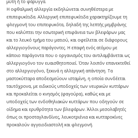
μύτη ή το φάρυγγα.
Η οφθαλμική αλλεργία εκδηλώνεται συνηθέστερα με
επιπεφυκίτιδα. Αλλεργική επιπεφυκίτιδα χαρακτηρίζουμε τη
φλεγμονή του επιπεφυκότα, δηλαδή της λεπτής μεμβράνης
που καλύπτει την εσωτερική επιφάνεια των βλεφάρων μας
και το λευκό τμήμα του ματιού, και οφείλεται σε διάφορους
αλλεργιογόνους παράγοντες. Η επαφή ενός ατόμου με
κάποιο παράγοντα που ο οργανισμός του αντιλαμβάνεται ως
αλλεργιογόνο τον ευαισθητοποιεί. Όταν λοιπόν επανεκτεθεί
στο αλλεργιογόνο, ξεκινά η αλλεργική απάντηση. Τα
μαστοκύτταρα αποδεσμεύουν ισταμίνη, η οποία συνδέεται
ταυτόχρονα, με ειδικούς υποδοχείς των νευρικών κυττάρων
και προκαλείται ο κνησμός (φαγούρα), καθώς και με
υποδοχείς των ενδοθηλιακών κυττάρων που οδηγούν σε
οίδημα και ερυθρότητα των βλεφάρων. Άλλοι μεσολαβητές
όπως οι προσταγλανδίνες, λευκοτριένια και κυτταροκίνες
προκαλούν αγγειοδιαστολή και φλεγμονή.