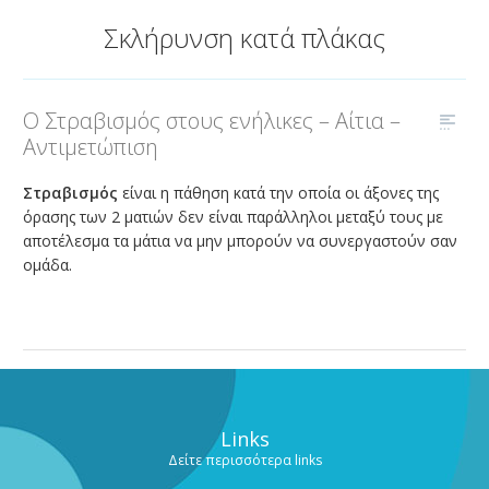
ΑΜΦΙΒΛΗΣΤΡΟΕΙΔΟΥΣ
Σκλήρυνση κατά πλάκας
ΤΜΗΜΑ ΚΕΡΑΤΟΕΙΔΟΥΣ & ΜΕΤΑΜΟΣΧΕΥΣΕΩΝ
ΤΜΗΜΑ ΦΛΕΓΜΟΝΩΝ – ΡΑΓΟΕΙΔΙΤΙΔΑΣ
Ο Στραβισμός στους ενήλικες – Αίτια –
ΤΜΗΜΑ ΟΦΘΑΛΜΟΛΟΓΙΚΟΥ CHECK UP
Αντιμετώπιση
ΤΜΗΜΑ ΕΚΠΑΙΔΕΥΣΗΣ & ΕΡΕΥΝΑΣ
Στραβισμός
είναι η πάθηση κατά την οποία οι άξονες της
ΠΑΘΗΣΕΙΣ
όρασης των 2 ματιών δεν είναι παράλληλοι μεταξύ τους με
αποτέλεσμα τα μάτια να μην μπορούν να συνεργαστούν σαν
ΣΥΓΧΡΟΝΟΣ ΕΞΟΠΛΙΣΜΟΣ
ομάδα.
ΓΙΑΤΡΟΙ
BLOG
ΕΠΙΚΟΙΝΩΝΙΑ
Links
Δείτε περισσότερα links