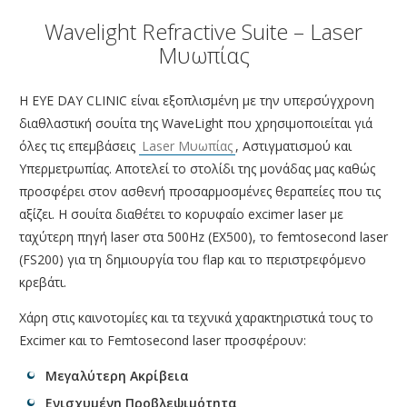
ΑΜΦΙΒΛΗΣΤΡΟΕΙΔΟΥΣ
Wavelight Refractive Suite – Laser
ΤΜΗΜΑ ΚΕΡΑΤΟΕΙΔΟΥΣ & ΜΕΤΑΜΟΣΧΕΥΣΕΩΝ
Μυωπίας
ΤΜΗΜΑ ΦΛΕΓΜΟΝΩΝ – ΡΑΓΟΕΙΔΙΤΙΔΑΣ
Η ΕΥΕ DAY CLINIC είναι εξοπλισμένη με την υπερσύγχρονη
ΤΜΗΜΑ ΟΦΘΑΛΜΟΛΟΓΙΚΟΥ CHECK UP
διαθλαστική σουίτα της WaveLight που χρησιμοποιείται γιά
ΤΜΗΜΑ ΕΚΠΑΙΔΕΥΣΗΣ & ΕΡΕΥΝΑΣ
όλες τις επεμβάσεις
Laser Μυωπίας
, Αστιγματισμού και
Υπερμετρωπίας. Αποτελεί το στολίδι της μονάδας μας καθώς
ΠΑΘΗΣΕΙΣ
προσφέρει στον ασθενή προσαρμοσμένες θεραπείες που τις
ΣΥΓΧΡΟΝΟΣ ΕΞΟΠΛΙΣΜΟΣ
αξίζει. H σουίτα διαθέτει το κορυφαίο excimer laser με
ταχύτερη πηγή laser στα 500Hz (EX500), το femtosecond laser
ΓΙΑΤΡΟΙ
(FS200) για τη δημιουργία του flap και το περιστρεφόμενο
BLOG
κρεβάτι.
ΕΠΙΚΟΙΝΩΝΙΑ
Χάρη στις καινοτομίες και τα τεχνικά χαρακτηριστικά τους το
Excimer και το Femtosecond laser προσφέρουν:
Μεγαλύτερη Ακρίβεια
Ενισχυμένη Προβλεψιμότητα