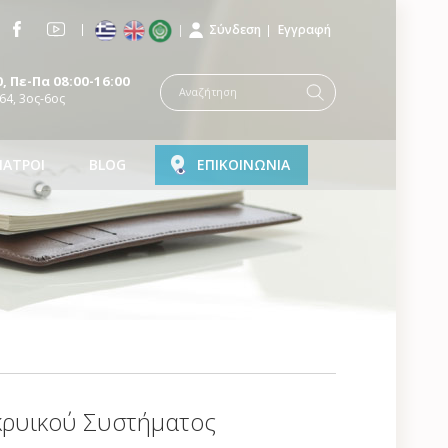
Σύνδεση
Εγγραφή
, Πε-Πα 08:00-16:00
64, 3ος-6ος
ΙΑΤΡΟΙ
BLOG
ΕΠΙΚΟΙΝΩΝΙΑ
κρυικού Συστήματος