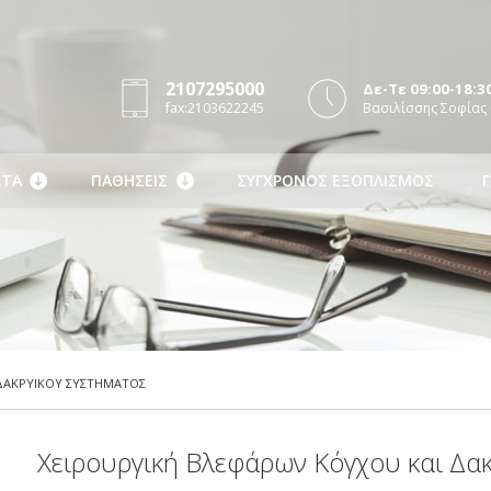
2107295000
Δε-Τε 09:00-18:30
fax:2103622245
Βασιλίσσης Σοφίας 
ΤΑ
ΠΑΘΗΣΕΙΣ
ΣΥΓΧΡΟΝΟΣ ΕΞΟΠΛΙΣΜΟΣ
Γ
 ΔΑΚΡΥΙΚΟΥ ΣΥΣΤΗΜΑΤΟΣ
Χειρουργική Βλεφάρων Κόγχου και Δα