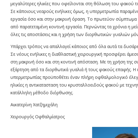
μεγαλύτερες ηλικίες που οφείλονται στη θόλωση του φακού τ
Σε κάποιους νεαρούς ενήλικες όμως, η υπερμετρωπία παραμένε
εργασία όσο και στην μακρινή όραση. Το πρωτεύον σύμπτωμα 
από παρατεταμένη κοντινή εργασία. Περνώντας τα χρόνια η με
όλες τις αποστάσεις και η χρήση των διορθωτικών γυαλιών μόν
Υπάρχει τρόπος να απαλλαγεί κάποιος από όλα αυτά τα δυσάρ
Σε νέους ενήλικες η διαθλαστική χειρουργική προσφέρει άμεσ
στη μακρινή όσο και στη κοντινή απόσταση. Με τη χρήση της σ
εξάρτηση από τα διορθωτικά γυαλιά ή τους φακούς επαφής. Η
υπερμετρωπίας προϋποθέτει έναν πλήρη οφθαλμολογικό έλεγχ
ηλικίες η αντικατασταση του κρυσταλλοειδούς φακού με τεχνη
κατάλληλη μέθοδο διόρθωσης.
Αικατερίνη Χατζημιχάλη
Χειρουργός Οφθαλμίατρος