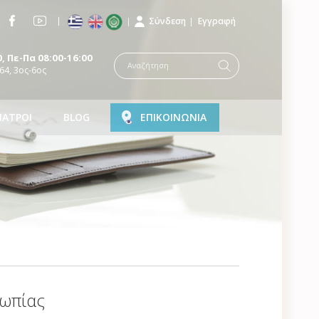
Σύνδεση
Εγγραφή
, Πε-Πα 08:00-16:00
64, 3ος-6ος
ΙΑΤΡΟΙ
BLOG
ΕΠΙΚΟΙΝΩΝΙΑ
ρωπίας