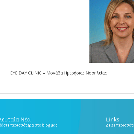
EYE DAY CLINIC – Μονάδα Ημερήσιας Νοσηλείας
λευταία Νέα
Links
βάστε περισσότερα στο blog μας
Δείτε περισσότε