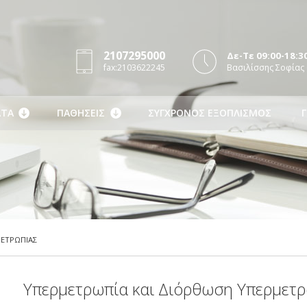
2107295000
Δε-Τε 09:00-18:30
fax:2103622245
Βασιλίσσης Σοφίας 
ΤΑ
ΠΑΘΗΣΕΙΣ
ΣΥΓΧΡΟΝΟΣ ΕΞΟΠΛΙΣΜΟΣ
Γ
ΜΕΤΡΩΠΙΑΣ
Υπερμετρωπία και Διόρθωση Υπερμετ