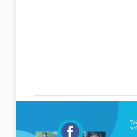
Τε
Δια