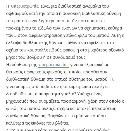
Η
υπερμετρωπία
είναι μια διαθλαστική ανωμαλία του
οφθαλμού, κατά την οποία η συνολική διαθλαστική δύναμη
του ματιού είναι λιγότερη από αυτήν που απαιτείται
προκειμένου το είδωλο των εικόνων να σχηματιστεί καθαρά
πάνω στον αμφιβληστροειδή χιτώνα-φιλμ του ματιού. Αυτή η
έλλειψη διαθλαστικής δύναμης πιθανό να οφείλεται στο
σχήμα του κρυσταλλοειδούς φακού ή στο μικρότερο αξονικό
μήκος του βολβού ή σε συνδυασμό τους.
Η διόρθωση της
υπερμετρωπίας
γίνεται εξωτερικά με
θετικούς σφαιρικούς φακούς, οι οποίοι προσθέτουν
διαθλαστική δύναμη στο οπτικό σύστημα του ματιού. Τι
γίνεται όμως στα παιδιά, αν η υπερμετρωπία δεν έχει
διορθωθεί με τα απαραίτητα γυαλιά? Υπάρχει ένας
μηχανισμός που ονομάζεται προσαρμογή, χάρη στον οποίο ο
φακός του ματιού αλλάζει σχήμα και αποκτά περισσότερη
διαθλαστική δύναμη, βοηθώντας το μάτι να εστιάσει
καλύτερα τις εικόνες που βλέπει.
Αυτή η ενέργεια κάποιες φορές, συνοδεύεται από ένα