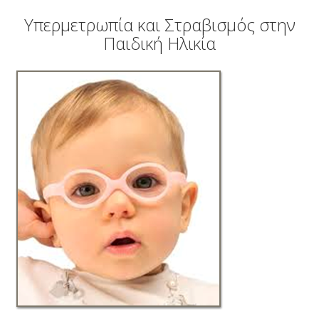
ΑΜΦΙΒΛΗΣΤΡΟΕΙΔΟΥΣ
Υπερμετρωπία και Στραβισμός στην
ΤΜΗΜΑ ΚΕΡΑΤΟΕΙΔΟΥΣ & ΜΕΤΑΜΟΣΧΕΥΣΕΩΝ
Παιδική Ηλικία
ΤΜΗΜΑ ΦΛΕΓΜΟΝΩΝ – ΡΑΓΟΕΙΔΙΤΙΔΑΣ
ΤΜΗΜΑ ΟΦΘΑΛΜΟΛΟΓΙΚΟΥ CHECK UP
ΤΜΗΜΑ ΕΚΠΑΙΔΕΥΣΗΣ & ΕΡΕΥΝΑΣ
ΠΑΘΗΣΕΙΣ
ΣΥΓΧΡΟΝΟΣ ΕΞΟΠΛΙΣΜΟΣ
ΓΙΑΤΡΟΙ
BLOG
ΕΠΙΚΟΙΝΩΝΙΑ